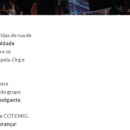
ridas de rua de
uldade
tre os
 pela .Org e
ntre
 do grupo
polgante
.
de COTEMIG
brança
!