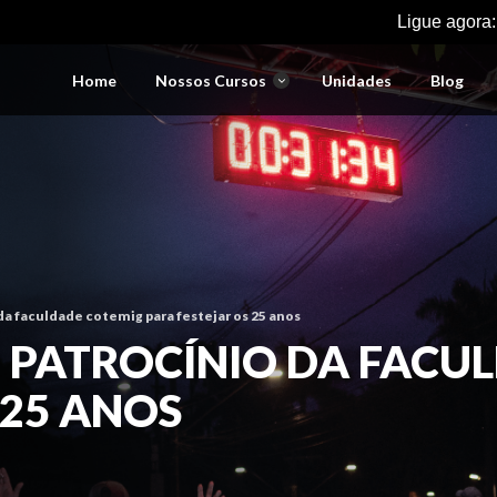
Ligue agora
Home
Nossos Cursos
Unidades
Blog
 da faculdade cotemig para festejar os 25 anos
: PATROCÍNIO DA FACU
 25 ANOS