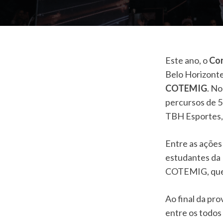
Este ano, o
Cor
Belo Horizont
COTEMIG
. No
percursos de 5k
TBH Esportes,
Entre as ações
estudantes da
COTEMIG, que p
Ao final da pr
entre os todos