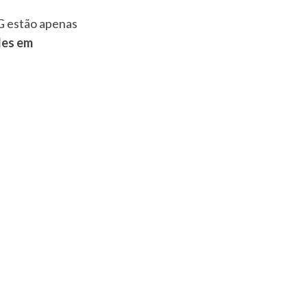
G estão apenas
des em