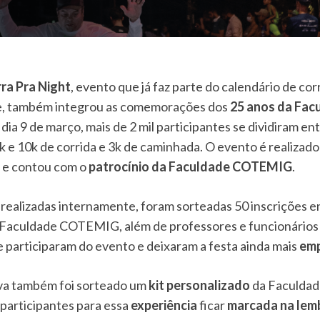
ra Pra Night
, evento que já faz parte do calendário de cor
e, também integrou as comemorações dos
25 anos da Fac
 dia 9 de março, mais de 2 mil participantes se dividiram en
 e 10k de corrida e 3k de caminhada. O evento é realizado
 e contou com o
patrocínio da Faculdade COTEMIG
.
 realizadas internamente, foram sorteadas 50 inscrições e
 Faculdade COTEMIG, além de professores e funcionários
articiparam do evento e deixaram a festa ainda mais
em
ova também foi sorteado um
kit personalizado
da Faculda
 participantes para essa
experiência
ficar
marcada na lem