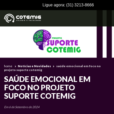
Ligue agora:
(31) 3213-8666
home
Notícias e Novidades
saúde emocional em foco no
projeto suporte cotemig
SAÚDE EMOCIONAL EM
FOCO NO PROJETO
SUPORTE COTEMIG
Em 6 de Setembro de 2024