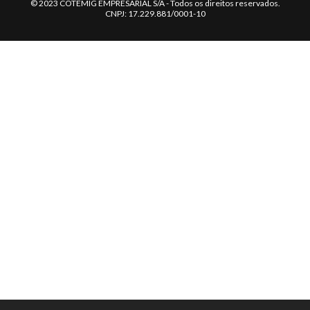
© 2023 COTEMIG EMPRESARIAL S/A - Todos os direitos reservados.
CNPJ: 17.229.881/0001-10